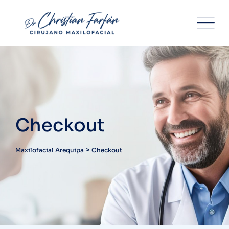
Skip
to
content
Checkout
>
Maxilofacial Arequipa
Checkout