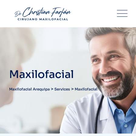
Skip
to
content
Maxilofacial
>
>
Maxilofacial Arequipa
Services
Maxilofacial